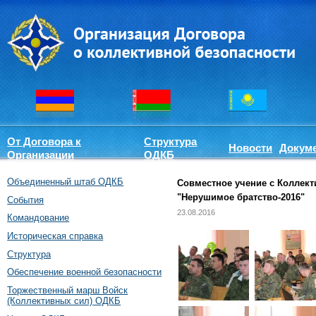
От Договора к
Структура
Новости
Докум
Организации
ОДКБ
Объединенный штаб ОДКБ
Совместное учение с Коллек
"Нерушимое братство-2016"
События
23.08.2016
Командование
Историческая справка
Структура
Обеспечение военной безопасности
Торжественный марш Войск
(Коллективных сил) ОДКБ