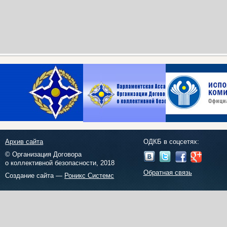
Архив сайта
ОДКБ в соцсетях:
© Организация Договора
о коллективной безопасности, 2018
Обратная связь
Создание сайта —
Роникс Системс