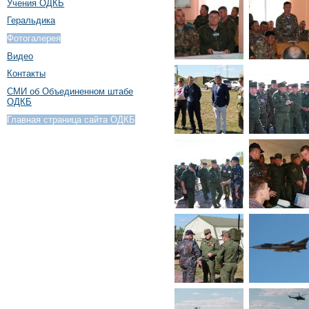
Учения ОДКБ
Геральдика
Фотогалерея
Видео
Контакты
СМИ об Объединенном штабе
ОДКБ
Главная страница сайта ОДКБ