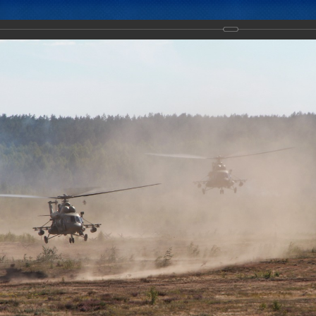
Новости
Документы
Аналитика
Приоритеты пред
ение с Коллективными миротворческими силами ОДКБ "Нерушимое