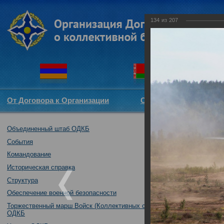
134
из
207
От Договора к Организации
Структура ОДКБ
Объединенный штаб ОДКБ
Совместное уч
братство-2016"
События
23.08.2016
Командование
Историческая справка
Структура
Обеспечение военной безопасности
Торжественный марш Войск (Коллективных сил)
ОДКБ