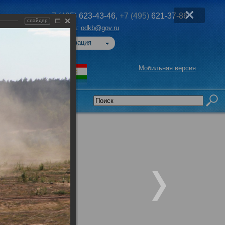
+7 (495)
623-43-46,
+7 (495)
621-37-86
слайдер
Эл. почта:
odkb@gov.ru
Авторизация
Мобильная версия
седательства