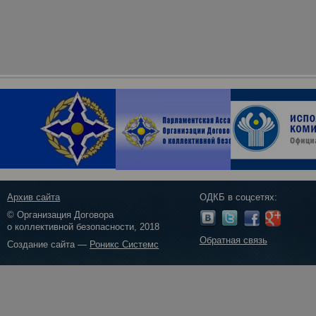
Архив сайта
ОДКБ в соцсетях:
© Организация Договора
о коллективной безопасности, 2018
Обратная связь
Создание сайта —
Роникс Системс