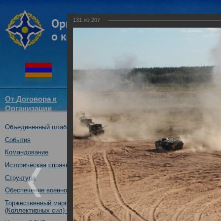
131
из
207
От Договора к
Структура
Новости
Докум
Организации
ОДКБ
Объединенный штаб ОДКБ
Совместное учение с Коллек
"Нерушимое братство-2016"
События
23.08.2016
Командование
Историческая справка
Структура
Обеспечение военной безопасности
Торжественный марш Войск
(Коллективных сил) ОДКБ