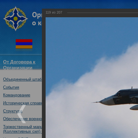
119
из
207
От Договора к
Структура
Новости
Докум
Организации
ОДКБ
Объединенный штаб ОДКБ
Совместное учение с Коллек
"Нерушимое братство-2016"
События
23.08.2016
Командование
Историческая справка
Структура
Обеспечение военной безопасности
Торжественный марш Войск
(Коллективных сил) ОДКБ