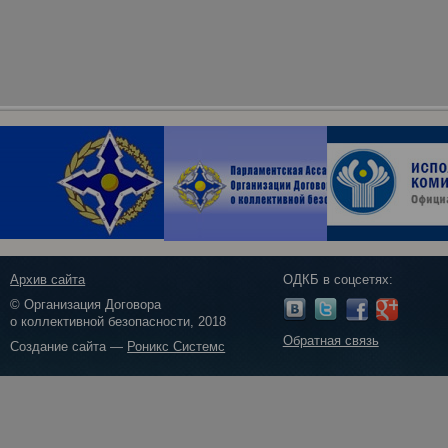
Архив сайта
ОДКБ в соцсетях:
© Организация Договора
о коллективной безопасности, 2018
Обратная связь
Создание сайта —
Роникс Системс