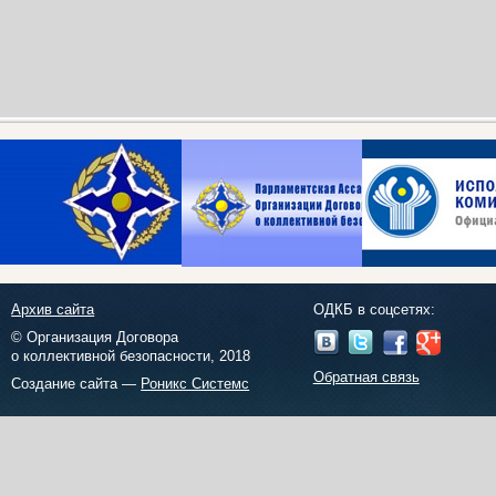
Архив сайта
ОДКБ в соцсетях:
© Организация Договора
о коллективной безопасности, 2018
Обратная связь
Создание сайта —
Роникс Системс