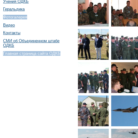
Учения ОДКБ
Геральдика
Фотогалерея
Видео
Контакты
СМИ об Объединенном штабе
ОДКБ
Главная страница сайта ОДКБ