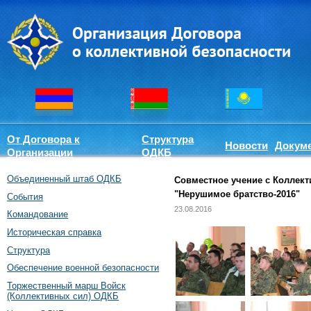
От Договора к
Структура
Новости
Докум
Организации
ОДКБ
Объединенный штаб ОДКБ
Совместное учение с Коллек
"Нерушимое братство-2016"
События
23.08.2016
Командование
Историческая справка
Структура
Обеспечение военной безопасности
Торжественный марш Войск
(Коллективных сил) ОДКБ