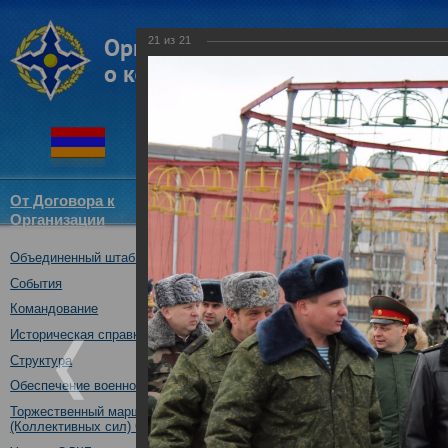
21
из
21
От Договора к
Структура
Новости
Докум
Организации
ОДКБ
Объединенный штаб ОДКБ
Встреча начальника Об
начальником Генеральн
События
первым заместителем 
Командование
Беларусь
Историческая справка
11.02.2016
Структура
Обеспечение военной безопасности
Торжественный марш Войск
(Коллективных сил) ОДКБ