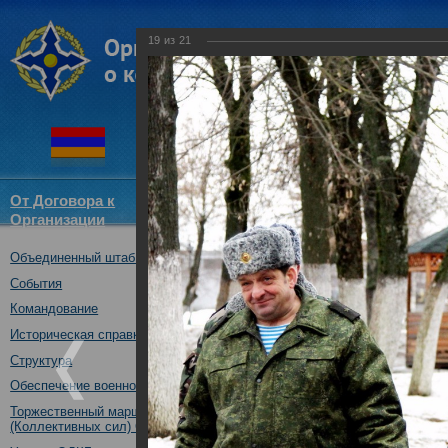
19
из
21
От Договора к
Структура
Новости
Докум
Организации
ОДКБ
Объединенный штаб ОДКБ
Встреча начальника Об
начальником Генеральн
События
первым заместителем 
Командование
Беларусь
Историческая справка
11.02.2016
Структура
Обеспечение военной безопасности
Торжественный марш Войск
(Коллективных сил) ОДКБ