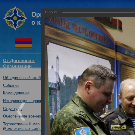
13
из
21
От Договора к
Структура
Новости
Докум
Организации
ОДКБ
Объединенный штаб ОДКБ
Встреча начальника Об
начальником Генеральн
События
первым заместителем 
Командование
Беларусь
Историческая справка
11.02.2016
Структура
Обеспечение военной безопасности
Торжественный марш Войск
(Коллективных сил) ОДКБ