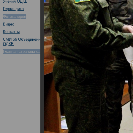
Учения ОДКБ
Геральдика
Фотогалерея
Видео
Контакты
СМИ об Объединенном штабе
ОДКБ
Главная страница сайта ОДКБ