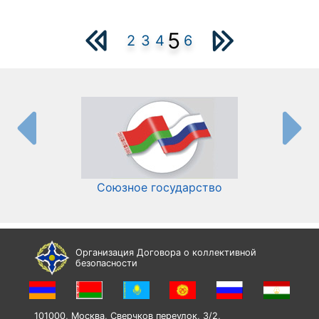
5
2
3
4
6
Союзное государство
И
Организация Договора о коллективной
безопасности
101000, Москва, Сверчков переулок, 3/2,