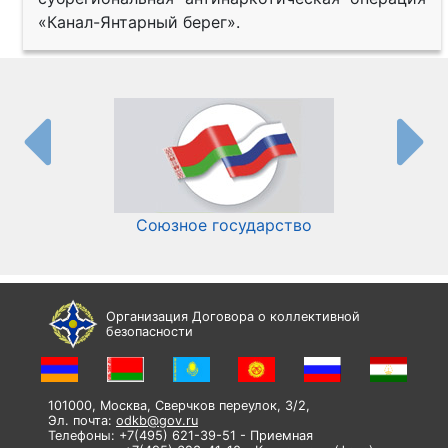
«Канал-Янтарный берег».
Союзное государство
И
Организация Договора о коллективной
безопасности
101000, Москва, Сверчков переулок, 3/2,
Эл. почта:
odkb@gov.ru
Телефоны: +7(495) 621-39-51 - Приемная