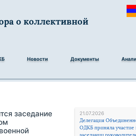
ора о коллективной
КБ
Новости
Документы
Анал
ится заседание
21.07.2026
Делегация Объединенн
ом
ОДКБ приняла участие 
 военной
заседании руководител