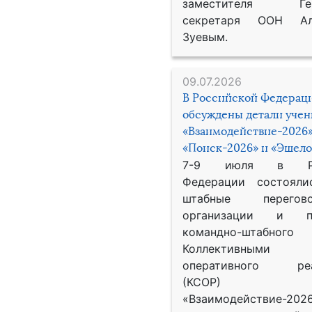
заместителя Гене
секретаря ООН Ал
Зуевым.
09.07.2026
В Российской Федерац
обсуждены детали уче
«Взаимодействие-2026»
«Поиск-2026» и «Эшело
7-9 июля в Рос
Федерации состояли
штабные перего
организации и пр
командно-штабного
Коллективными
оперативного реа
(КСОР) 
«Взаимодействие-2026