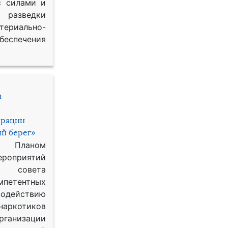
с силами и
азведки
ериально-
спечения
и
ерации
й берег»
с Планом
приятий
о совета
петентных
одействию
наркотиков
рганизации