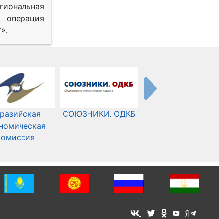
иональная
 операция
».
разийская
СОЮЗНИКИ. ОДКБ
Международный
номическая
Комитет Красного
комиссия
Креста