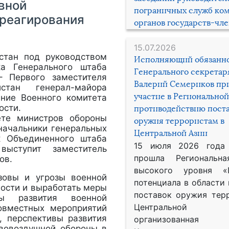
вной
пограничных служб ко
 реагирования
органов государств-чл
15.07.2026
тан под руководством
Исполняющий обязанн
ка Генерального штаба
Генерального секрета
– Первого заместителя
Валерий Семериков пр
стан генерал-майора
участие в Региональной
ние Военного комитета
ости.
противодействию пост
 министров обороны
оружия террористам в
 начальники генеральных
Центральной Азии
к Объединенного штаба
15 июля 2026 года
ыступит заместитель
прошла Региональна
ов.
высокого уровня «
ы и угрозы военной
потенциала в области
ности и выработать меры
поставок оружия тер
сы развития военной
Центральной 
овместных мероприятий
, перспективы развития
организованная
ивовоздушной обороны в