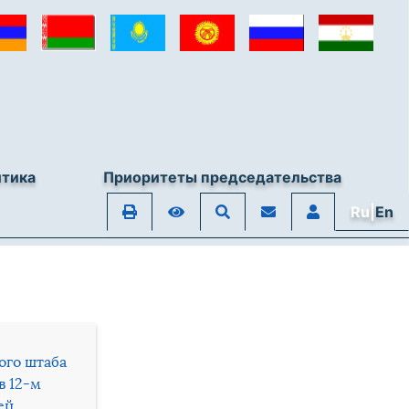
итика
Приоритеты председательства
Ru|
En
ого штаба
в 12-м
ей