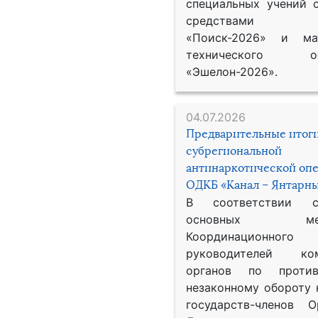
специальных учений 
средствами р
«Поиск-2026» и мат
технического обе
«Эшелон-2026».
04.07.2026
Предварительные итог
субрегиональной
антинаркотической оп
ОДКБ «Канал – Янтарны
В соответствии 
основных меро
Координационног
руководителей ком
органов по против
незаконному обороту 
государств-членов О