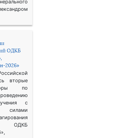
рального
ександром
ии
ний ОДКБ
,
н-2026»
сийской
сь вторые
воры по
оведению
 учения с
 силами
гирования
ОДКБ
»,