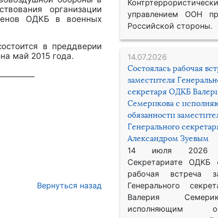
Контртеррористическ
твования организации
управлением ООН пр
членов ОДКБ в военных
Российской стороны.
стоится в преддверии
на май 2015 года.
14.07.2026
Состоялась рабочая вс
_________
заместителя Генеральн
секретаря ОДКБ Валер
Семерикова с исполн
обязанности заместите
Генерального секрета
Александром Зуевым
14 июля 2026
Секретариате ОДКБ 
рабочая встреча за
Вернуться назад
Генерального секре
Валерия Семер
исполняющим обя