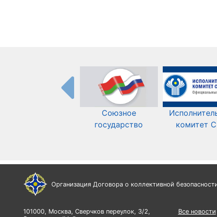
Союзное
Исполнител
государство
комитет 
Организация Договора о коллективной безопасност
101000, Москва, Сверчков переулок, 3/2,
Все новости