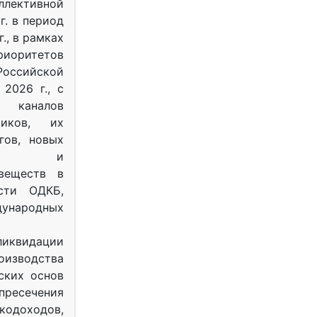
ективной
г. в период
г., в рамках
оритетов
оссийской
2026 г., с
 каналов
тиков, их
гов, новых
ных и
веществ в
ости ОДКБ,
ународных
ликвидации
оизводства
ских основ
 пресечения
одоходов,