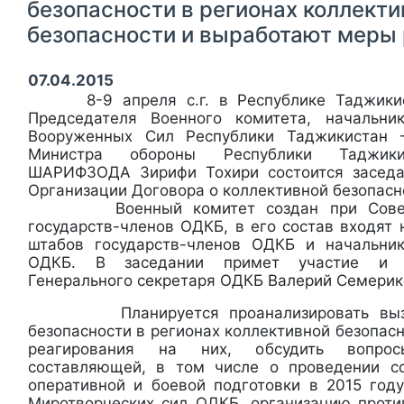
безопасности в регионах коллекти
безопасности и выработают меры
07.04.2015
8-9 апреля с.г. в Республике Таджикис
Председателя Военного комитета, начальни
Вооруженных Сил Республики Таджикистан 
Министра обороны Республики Таджики
ШАРИФЗОДА Зирифи Тохири состоится заседа
Организации Договора о коллективной безопасн
Военный комитет создан при Совете
государств-членов ОДКБ, в его состав входят
штабов государств-членов ОДКБ и начальни
ОДКБ. В заседании примет участие и в
Генерального секретаря ОДКБ Валерий Семерик
Планируется проанализировать вызов
безопасности в регионах коллективной безопас
реагирования на них, обсудить вопро
составляющей, в том числе о проведении с
оперативной и боевой подготовки в 2015 году
Миротворческих сил ОДКБ, организацию прот