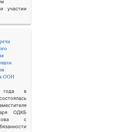
им
и участии
треча
ого
ия
яющим
ля
ря ООН
 года в
состоялась
местителя
таря ОДКБ
икова с
занности