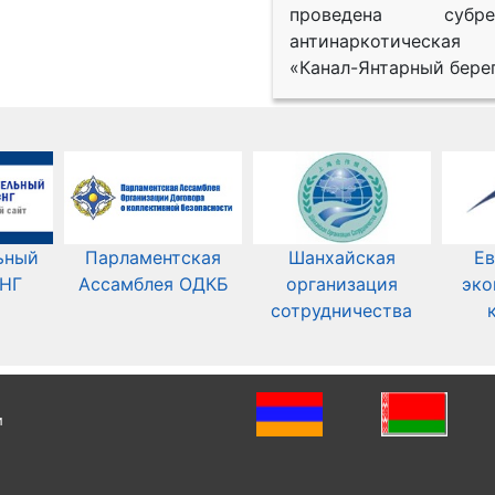
проведена субрег
антинаркотическая
«Канал-Янтарный берег
ьный
Парламентская
Шанхайская
Ев
СНГ
Ассамблея ОДКБ
организация
эко
сотрудничества
и