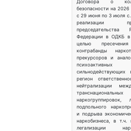
Договора о колл
безопасности на 2026 
с 29 июня по 3 июля с.
реализации при
председательства Р
Федерации в ОДКБ в 
целью пресечения
контрабанды нарко
прекурсоров и анало
психоактив
сильнодействующих 
регион ответственн
нейтрализации межд
транснациональных
наркогруппировок, 
подпольного наркопр
и подрыва экономиче
наркобизнеса, в т.ч.
легализации нарк