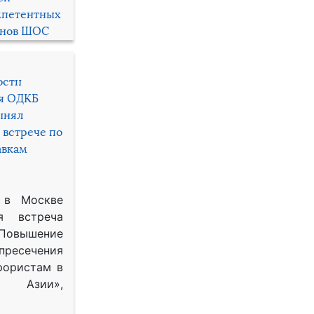
мпетентных
енов ШОС
ости
ря ОДКБ
инял
 встрече по
авкам
 в Москве
я встреча
Повышение
 пресечения
рористам в
Азии»,