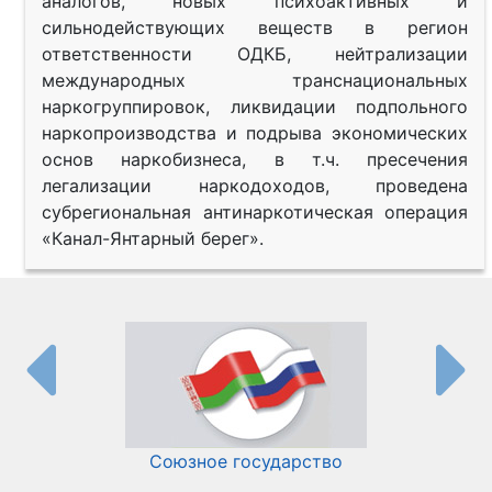
аналогов, новых психоактивных и
сильнодействующих веществ в регион
ответственности ОДКБ, нейтрализации
международных транснациональных
наркогруппировок, ликвидации подпольного
наркопроизводства и подрыва экономических
основ наркобизнеса, в т.ч. пресечения
легализации наркодоходов, проведена
субрегиональная антинаркотическая операция
«Канал-Янтарный берег».
Союзное государство
И