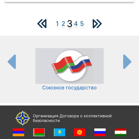
3
1
2
4
5
Союзное государство
И
Организация Договора о коллективной
безопасности