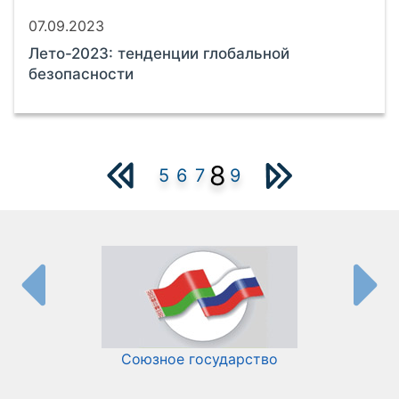
07.09.2023
Лето-2023: тенденции глобальной
безопасности
8
5
6
7
9
Союзное государство
И