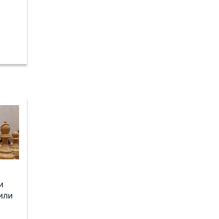
и
или