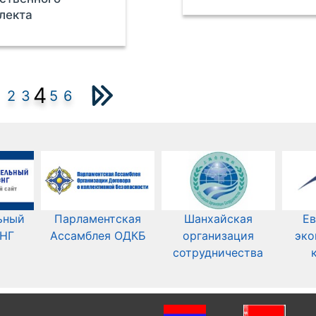
лекта
4
2
3
5
6
ьный
Парламентская
Шанхайская
Ев
СНГ
Ассамблея ОДКБ
организация
эко
сотрудничества