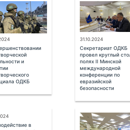
.2024
31.10.2024
вершенствовании
Секретариат ОДКБ
творческой
провел круглый сто
льности и
полях II Минской
тии
международной
ворческого
конференции по
нциала ОДКБ
евразийской
безопасности
2024
одействие в