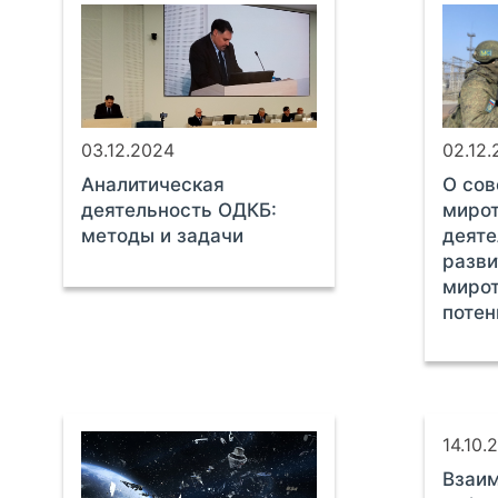
03.12.2024
02.12
Аналитическая
О со
деятельность ОДКБ:
миро
методы и задачи
деяте
разви
мирот
поте
14.10.
Взаим