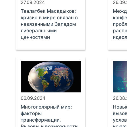
27.09.2024
26.09
Таалатбек Масадыков:
Межд
кризис в мире связан с
конфе
навязанными Западом
проб
либеральными
расп
ценностями
идеол
06.09.2024
26.08
Многополярный мир:
Новы
факторы
вызов
трансформации.
услов
Вызовы и возможности
искус