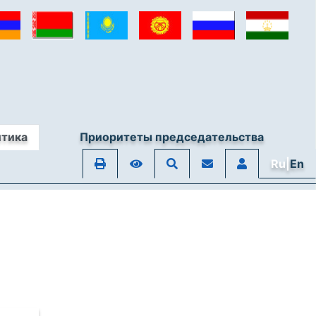
итика
Приоритеты председательства
Ru|
En