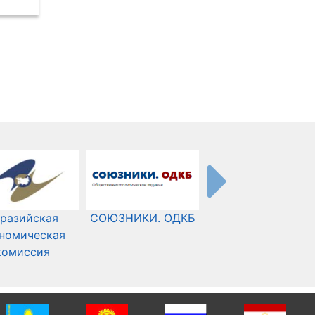
разийская
СОЮЗНИКИ. ОДКБ
Международный
номическая
Комитет Красного
комиссия
Креста