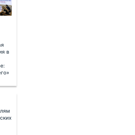
ая
ия в
е:
его»
елям
ских