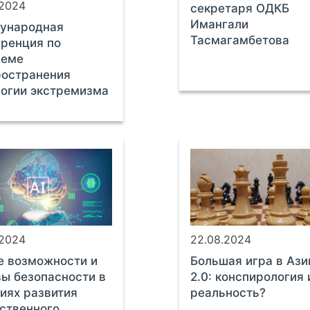
.2024
секретаря ОДКБ
Имангали
ународная
Тасмагамбетова
ренция по
леме
ространения
огии экстремизма
.2024
22.08.2024
е возможности и
Большая игра в Ази
ы безопасности в
2.0: конспирология 
иях развития
реальность?
ственного